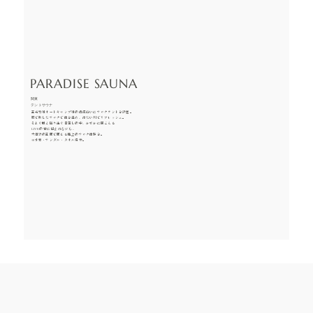
PARADISE SAUNA
関東
テントサウナ
五光牧場オートキャンプ場の清流沿いにサウナテントを設置。
薪で熱したサウナで体を温め、冷たい川でリフレッシュ。
そよぐ風と降り注ぐ日差しの中、かすかに聞こえる
LIVEの音に包まれながら、
大自然の五感で感じる極上のサウナ体験を。
※水着・サンダル・タオル持参。