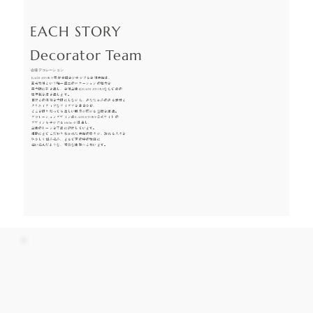
EACH STORY
Decorator Team
会場デコレーション
EACH STORY 実行委員会が手がける会場装飾は、
五光牧場という唯一無二のロケーションの魅力を
最大限に引き出し、会場全体にEACH STORYならではの
世界観を描き出します。
自然との調和を大切にしながら、あたたかみのある素材と
クリエイティブなアイデアを融合させ、
どこを切り取っても美しい風景が広がる空間を演出。
デコレーションデザインはEACH STORY公式サイトの
デザインも手がけるichiko が担当し、
全体のトーンを丁寧に設計しています。
細部にまでこだわり抜かれた装飾の数々が、訪れる人々を
やさしく包み込み、まるで夢の中の物語に
迷い込んだような、特別な体験へと誘います。