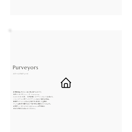
Purveyors
ステージプロデュース
群馬県桐生市で2017年3月に産声をあげた
旅のコンセプトショップ、Purveyors。
EACH STORYでは、その卓越したデザインセンスを活かし、
メインステージのテントデザインおよび施工を担当。
独自のスタイルと確かな技術力が融合した空間は、
フェス全体の雰囲気をより魅力的に演出してくれます。
会場のシンボルともいえるPurveyorsの作品を、
ぜひその目でお確かめください。