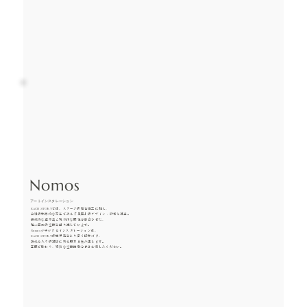
Nomos
アートインスタレーション
EACH STORYでは、ステージの舞台施工に加え、
会場の象徴的な存在である「鳥居」のデザイン・設営も担当。
伝統的な造形美と現代的な感性を融合させた、
唯一無二の空間を創り出しています。
Nomosが手がけるインスタレーションは、
EACH STORYの世界観をより深く印象づけ、
訪れる人々の記憶に残る風景を生み出します。
五感で味わう、特別な空間体験をぜひお楽しみください。