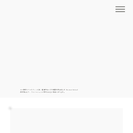
※一部のスマートフォンでは、低電力モードや視差効果を減らす（Reduced Motion）
の設定により、アニメーションが表示されない場合があります。