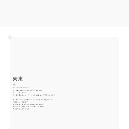
東東
​広島
マッサージ(トークセン)
タイ北部に伝わる 木槌をつかった伝統療法
「 toksen トークセン 」
タイ語で「エネルギーラインをたたく」という意味をもちます
トークセンは あなたの張っている筋や腱 ツボに杭をあてて
木槌でたたく施術です
からだに響く 軽快ながらも独特な音と振動で
あなたが知らず知らずのうちに押しこめていた
疲れをゆるめていきます