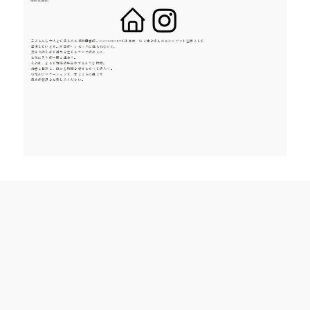
移動図書館
子どもから大人まで楽しめる移動図書館。EACH STORYでは毎年、心と体をゆるめるチルアウト空間として
登場しています。木陰のハンモックに揺られながら、
焚き火のそばで湯気を立てるサウナのあとに、
お気に入りの一冊と出会う。
それは、まるで物語の中を旅するような時間。
読書と自然と、静かな時間を愛するすべての人へ。
心地よいロケーションで、本とともに過ごす
最高の贅沢をお楽しみください。