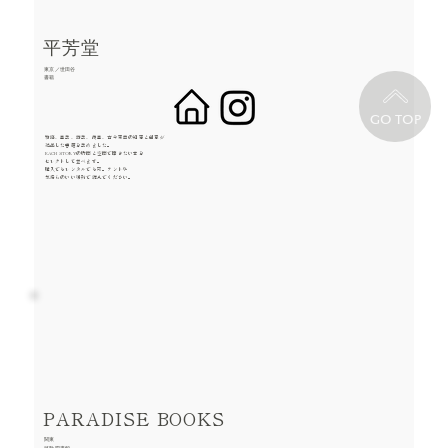
平芳堂
東京／世田谷
書籍
GO TOP
物語、画集、詩集、漫画、古今東西の知恵と創意が
結晶した書籍を集めました。
EACH STORYの時間と空間で開きたい本を
セレクトして並べます。
購入でもレンタルでも可。テントや
気持ちのいい場所で読んでください。
PARADISE BOOKS
関東