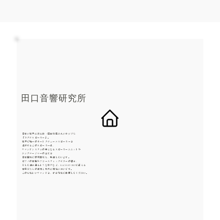
田口音響研究所
日本が世界に誇る故・田口和典さんが手がけた
「タグチスピーカー」。
世界で唯一のオートクチュールスピーカーを
追求するこのスピーカーは、
サウンドシステムの要となるスピーカーユニットや
エンクロージャーの全てを
日本国内で研究開発し、製造しています。
ピアノの音色やアコースティックギターの響き、
そして透き通るような歌声など、EACH STORYで迎える
音楽家たちの演奏と非常に相性が良いです。
この心地よいサウンドを、ぜひ現地で体感してください。