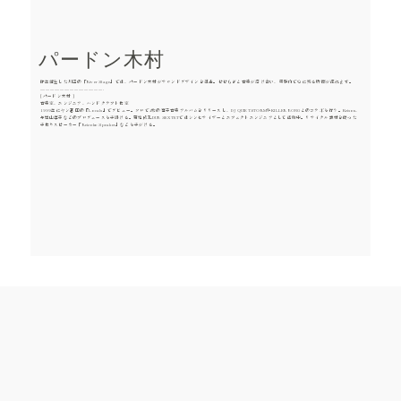
パードン木村
昨年誕生した川辺の「River Stage」では、パードン木村がサウンドデザインを担当。せせらぎと音楽が溶け合い、実験的で心に残る時間が流れます。
----------------------------------------------------------
[ パードン木村 ]
音楽家、エンジニア、ハンドクラフト作家
1999年にヤン富田の『Locals』でデビュー。ソロで4枚の電子音楽アルバムをリリースし、DJ QUIETSTORMやKILLER BONGとのコラボも行う。Keison、
与世山澄子などのプロデュースも手掛ける。菊地成孔DUB SEXTETではシンセサイザーとエフェクトエンジニアとして活動中。リサイクル素材を使った
手作りスピーカー「Reizoko Speaker」なども手がける。