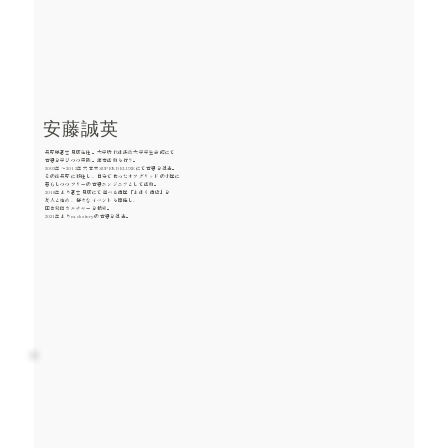
安藤誠英
長野県富士見町在住。大学時代は法政大学学生会館にて
音響を学びつつ実践。演奏活動も行う。
2003年〜2012年 六本木SUPER DELUXEにて音響を担当。
その後長野に移住し、自分で作ったオフグリッドの小屋に
暮らしつつフリーの音響エンジニアとして活動。
2018年より富士見町にて遊べる酒屋「よはく酒店」を
友人と始め、様々なイベントも開催し、
田舎発信カルチャーを模索。
2021年よりeach storyの音響を担当。