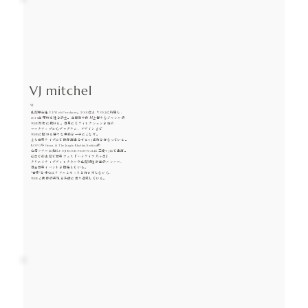
VJ mitchel
VJ
山梨県在住VJ/Web Producer。2000年よりVEJに所属し、
2016年甲府支社を設立。年間数十件以上様々なジャンルの
WEB制作に携わる。自身にてディレクションを始め
マークアップからプログラム、デザインまで
WEBに関わる様々な業務を一手にこなす。
また音楽ライブにて映像演出をするVJ活動を行なっている。
ROVOやGoma & The Jungle Rhythm Sectionの
台湾ツアーに加えFUJI ROCK FESTIVALに三度VJにて出演。
近年では山梨で音楽フェス「ハイライフ八ヶ岳」
クリエイティブディレクターや山梨移住計画のメンバー、
自主音楽イベントを開催している。
”音楽”を中心にリアルとネットを行き来しながら、
WEBと映像の表現を多岐に渡り追究している。