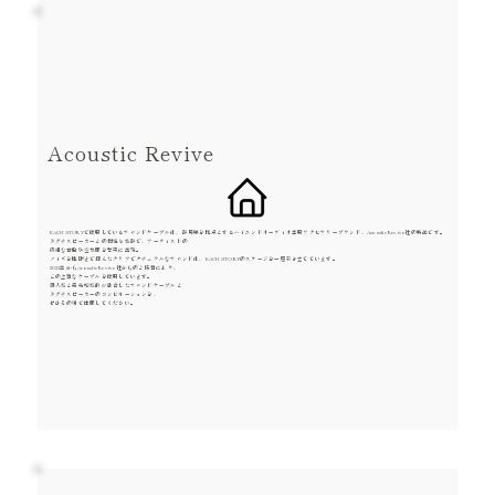
Acoustic Revive
EACH STORYで使用しているサウンドケーブルは、群馬県を拠点とするハイエンドオーディオ専用アクセサリーブランド、Acoustic Revive社の製品です。
タグチスピーカーとの相性も抜群で、アーティストの
繊細な音色や空気感を忠実に再現。
ノイズを極限まで抑えたクリアでナチュラルなサウンドは、EACH STORYのステージを一層引き立てています。
2023年からAcoustic Revive社からのご協賛により、
この上質なケーブルを使用しています。
職人技と最先端技術が融合したサウンドケーブルと
タグチスピーカーのコンビネーションを、
ぜひその場で体感してください。