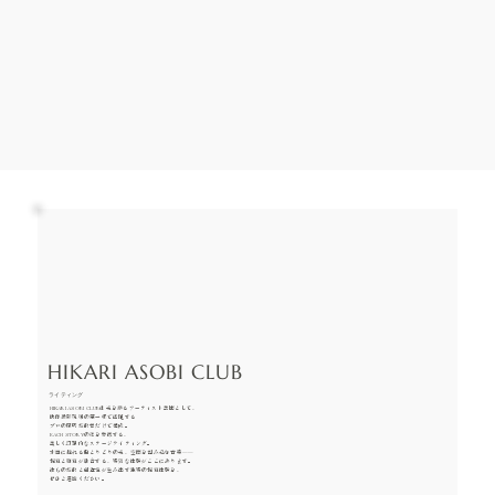
HIKARI ASOBI CLUB
ライティング
HIKARI ASOBI CLUBは光を操るアーティスト集団として、
映像撮影現場の第一線で活躍する
プロの照明技術者だけで構成。
EACH STORYの夜を象徴する、
美しく幻想的なステージライティング。
水面に揺れる色とりどりの光、空間を包み込む音楽――
視覚と聴覚が融合する、特別な体験がここにあります。
彼らの技術と創造性が生み出す独特の視覚体験を、
ぜひご堪能ください。