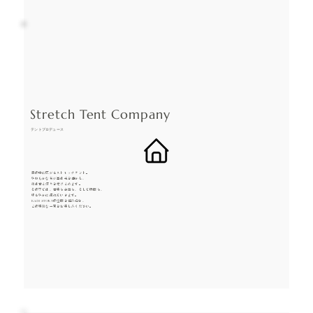
Stretch Tent Company
​テントプロデュース
森の中に広がるストレッチテント。
やわらかな布が昼は光を透かし、
夜は音と灯りを受けとめます。
その下では、音楽も会話も、そして時間も、
ゆるやかに流れていきます。
EACH STORYの空間を包み込む、
この特別な一幕をお楽しみください。