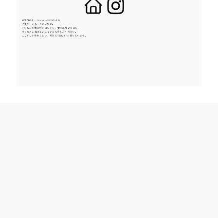
会場内には、Hammock2000による
上質なハンモックをご用意。
やわらかな風に吹かれながら、音楽に身を委ねて、
ゆったりと揺れるひとときをお楽しみください。
ここでしか味わえない、特別な“揺らぎ”が待っています。