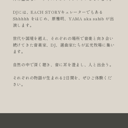
DJには、EACH STORYキュレーターでもある
Shhhhh をはじめ、原雅明、YAMA aka sahib が出
演します。
世代や国境を越え、それぞれの場所で音楽と向き合い
続けてきた音楽家、DJ、選曲家たちが五光牧場に集い
ます。
自然の中で深く聴き、音に耳を澄まし、人と出会う。
それぞれの物語が生まれる2日間を、ぜひご体験くだ
さい。