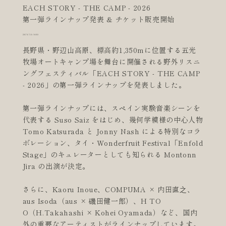
EACH STORY - THE CAMP - 2026
第一弾ラインナップ発表 & チケット販売開始
26/6/15 9:00
長野県・野辺山高原、標高約1,350mに位置する五光
牧場オートキャンプ場を舞台に開催される野外リスニ
ングフェスティバル「EACH STORY - THE CAMP
- 2026」の第一弾ラインナップを発表しました。
第一弾ラインナップには、スペイン実験音楽シーンを
代表する Suso Saiz をはじめ、幾何学模様の中心人物
Tomo Katsurada と Jonny Nash による特別なコラ
ボレーション、タイ・Wonderfruit Festival「Enfold
Stage」のキュレーターとしても知られる Montonn
Jira の出演が決定。
さらに、Kaoru Inoue、COMPUMA × 内田直之、
aus Isoda（aus × 磯田健一郎）、H TO
O（H.Takahashi × Kohei Oyamada）など、国内
外の重要なアーティストがラインナップしています。